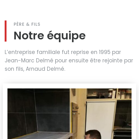
PÈRE & FILS
Notre équipe
L’entreprise familiale fut reprise en 1995 par
Jean-Marc Delmé pour ensuite être rejointe par
son fils, Arnaud Delmé.