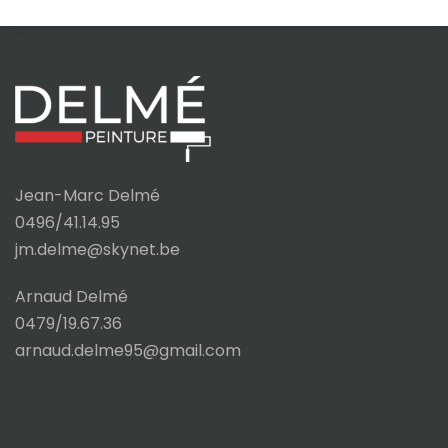
Jean-Marc Delmé
0496/41.14.95
jm.delme@skynet.be
Arnaud Delmé
0479/19.67.36
arnaud.delme95@gmail.com